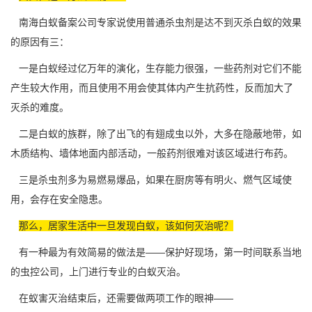
南海白蚁备案公司专家说使用普通杀虫剂是达不到灭杀白蚁的效果
的原因有三：
一是白蚁经过亿万年的演化，生存能力很强，一些药剂对它们不能
产生较大作用，而且使用不用会使其体内产生抗药性，反而加大了
灭杀的难度。
二是白蚁的族群，除了出飞的有翅成虫以外，大多在隐蔽地带，如
木质结构、墙体地面内部活动，一般药剂很难对该区域进行布药。
三是杀虫剂多为易燃易爆品，如果在厨房等有明火、燃气区域使
用，会存在
安全隐患
。
那么，居家生活中一旦发现白蚁，该如何灭治呢？
有一种最为有效简易的做法是——保护好现场，第一时间联系当地
的虫控公司，上门进行专业的
白蚁灭治
。
在蚁害灭治结束后，还需要做两项工作的眼神——