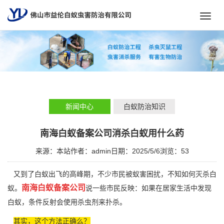
Toggl
navig
新闻中心
白蚁防治知识
南海白蚁备案公司消杀白蚁用什么药
来源：本站
作者：admin
日期：2025/5/6
浏览：
53
又到了白蚁出飞的高峰期，不少市民被蚁害困扰，不知如何灭杀白
南海白蚁备案公司
蚁。
说一些市民反映：如果在居家生活中发现
白蚁，条件反射会使用杀虫剂来扑杀。
其实，这个方法正确么？