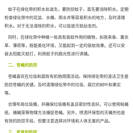
蚊子在绿化带的积水处滋生，要防控蚊子，首先要
消除积水
。定期
检查绿化带中的花盆、水桶、雨水井等容易积水的地方，及时清理
积水。对于无法清除的积水，可以投放灭蚊幼虫剂。
同时，在绿化带中种植一些具有驱蚊作用的植物，如夜来香、薰衣
草、薄荷等，既能美化环境，又能起到一定的驱蚊效果。还可以安
装太阳能灭蚊灯，利用蚊子的趋光性进行诱捕。
二、苍蝇的防控
苍蝇喜欢在垃圾和腐败有机物周围活动。保持绿化带的清洁卫生是
防控苍蝇的关键。及时清理绿化带中的垃圾、腐烂的树叶和果实
等。
合理布局垃圾桶，并确保垃圾桶有盖且密封性良好。可以使用粘蝇
纸、捕蝇笼等物理方法
捕捉苍蝇
。另外，喷洒环保型的灭蝇剂也是
有效的防控手段，但要注意选择对环境和人体无害的产品。
三、老鼠的防控