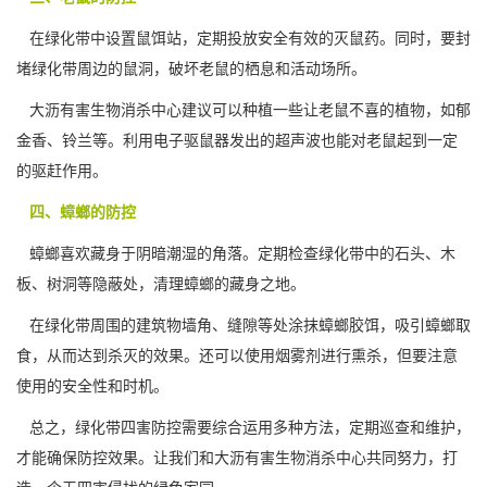
在绿化带中设置鼠饵站，定期投放安全有效的灭鼠药。同时，要封
堵绿化带周边的鼠洞，破坏老鼠的栖息和活动场所。
大沥有害生物消杀中心建议可以种植一些让老鼠不喜的植物，如郁
金香、铃兰等。利用电子驱鼠器发出的超声波也能对老鼠起到一定
的驱赶作用。
四、蟑螂的防控
蟑螂喜欢藏身于阴暗
潮湿的角落
。定期检查绿化带中的石头、木
板、树洞等隐蔽处，清理蟑螂的藏身之地。
在绿化带周围的建筑物墙角、缝隙等处涂抹蟑螂胶饵，吸引蟑螂取
食，从而达到杀灭的效果。还可以使用烟雾剂进行熏杀，但要注意
使用的安全性和时机。
总之，绿化带四害防控需要综合运用多种方法，定期巡查和维护，
才能确保
防控效果
。让我们和大沥有害生物消杀中心共同努力，打